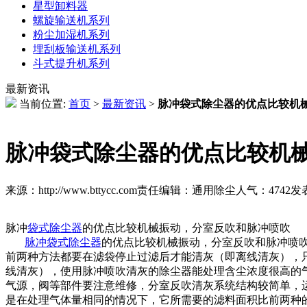
星型卸料器
螺旋输送机系列
粉尘加湿机系列
埋刮板输送机系列
斗式提升机系列
最新资讯
当前位置:
首页
>
最新资讯
>
脉冲袋式除尘器的优点比较机
脉冲袋式除尘器的优点比较机
来源：http://www.bttycc.com
责任编辑：通用除尘
人气：
4742
发表
脉冲
袋式除尘器
的优点比较机械振动，分室反吹和脉冲喷吹
脉冲袋式除尘器
的优点比较机械振动，分室反吹和脉冲喷
前两种方法都要在滤袋停止过滤后才能清灰（即离线清灰），
线清灰），使用脉冲喷吹清灰的除尘器能处理含尘浓度很高的
气源，阀等部件要注意维修，分室反吹清灰系统结构较简单，
是在处理气体量相同的情况下，它所需要的滤料面积比前两种