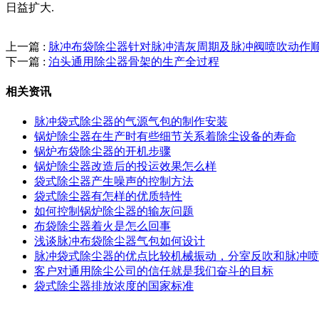
日益扩大.
上一篇 :
脉冲布袋除尘器针对脉冲清灰周期及脉冲阀喷吹动作
下一篇 :
泊头通用除尘器骨架的生产全过程
相关资讯
脉冲袋式除尘器的气源气包的制作安装
锅炉除尘器在生产时有些细节关系着除尘设备的寿命
锅炉布袋除尘器的开机步骤
锅炉除尘器改造后的投运效果怎么样
袋式除尘器产生噪声的控制方法
袋式除尘器有怎样的优质特性
如何控制锅炉除尘器的输灰问题
布袋除尘器着火是怎么回事
浅谈脉冲布袋除尘器气包如何设计
脉冲袋式除尘器的优点比较机械振动，分室反吹和脉冲喷
客户对通用除尘公司的信任就是我们奋斗的目标
袋式除尘器排放浓度的国家标准