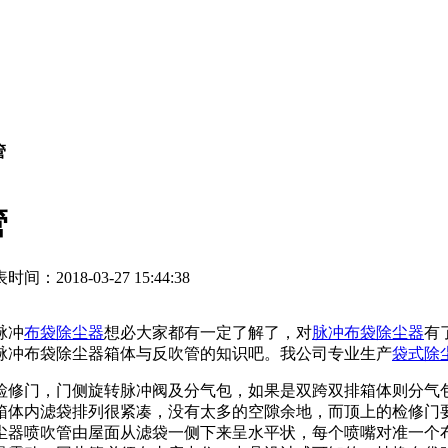
管
管
时间：2018-03-27 15:44:38
脉冲
布袋除尘器
想必大家都有一定了解了，对
脉冲布袋除尘器
有
脉冲布袋除尘器箱体与反吹管的知识吧。我公司专业生产
袋式除
修门，门侧旋转脉冲阀及分气包，如果是双跨双排箱体则分气包
箱体内滤袋排列很紧凑，没有太多的空隙余地，而顶上的检修门
尘器喷吹管由屋面从滤袋一侧下来呈水平状，每个喷嘴对准一个