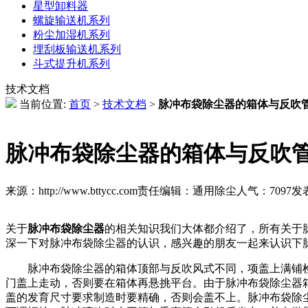
星型卸料器
螺旋输送机系列
粉尘加湿机系列
埋刮板输送机系列
斗式提升机系列
技术文档
当前位置:
首页
>
技术文档
>
脉冲布袋除尘器的箱体与反吹
脉冲布袋除尘器的箱体与反吹
来源：http://www.bttycc.com
责任编辑：通用除尘
人气：
7097
发表
关于
脉冲布袋除尘器
的相关知识我们大体都介绍了，所有关于
深一下对脉冲布袋除尘器的认识，感兴趣的朋友一起来认识下
脉冲布袋除尘器的箱体顶部与反吹风式不同，项盖上满铺检
门盖上走动，否则要在箱体再悬挑平台。由于脉冲布袋除尘器
盖的发育尺寸要求制造时要精确，否则会盖不上。脉冲布袋除