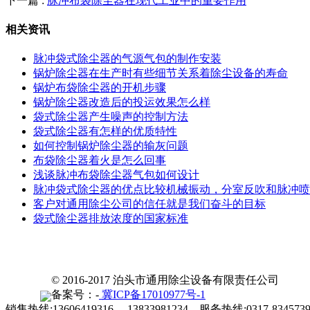
下一篇 :
脉冲布袋除尘器在现代工业中的重要作用
相关资讯
脉冲袋式除尘器的气源气包的制作安装
锅炉除尘器在生产时有些细节关系着除尘设备的寿命
锅炉布袋除尘器的开机步骤
锅炉除尘器改造后的投运效果怎么样
袋式除尘器产生噪声的控制方法
袋式除尘器有怎样的优质特性
如何控制锅炉除尘器的输灰问题
布袋除尘器着火是怎么回事
浅谈脉冲布袋除尘器气包如何设计
脉冲袋式除尘器的优点比较机械振动，分室反吹和脉冲喷
客户对通用除尘公司的信任就是我们奋斗的目标
袋式除尘器排放浓度的国家标准
© 2016-2017 泊头市通用除尘设备有限责任公司
备案号：-
冀ICP备17010977号-1
销售热线:13606419316 13833981234 服务热线:0317-834573