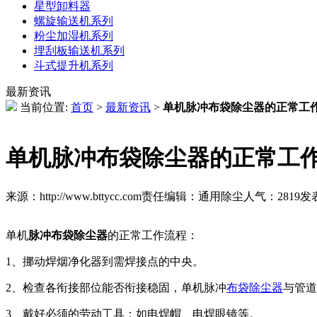
星型卸料器
螺旋输送机系列
粉尘加湿机系列
埋刮板输送机系列
斗式提升机系列
最新资讯
当前位置:
首页
>
最新资讯
>
单机脉冲布袋除尘器的正常工
单机脉冲布袋除尘器的正常工
来源：http://www.bttycc.com
责任编辑：通用除尘
人气：
2819
发表
单机
脉冲布袋除尘器
的正常工作流程：
1、挪动焊烟净化器到需焊接点的中央。
2、检查各衔接部位能否衔接稳固，单机脉冲
布袋除尘器
与管道
3、戴好必须的劳动工具：如电焊帽、电焊眼镜等。