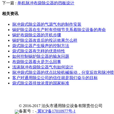
下一篇 :
单机脉冲布袋除尘器的挡板设计
相关资讯
脉冲袋式除尘器的气源气包的制作安装
锅炉除尘器在生产时有些细节关系着除尘设备的寿命
锅炉布袋除尘器的开机步骤
锅炉除尘器改造后的投运效果怎么样
袋式除尘器产生噪声的控制方法
袋式除尘器有怎样的优质特性
如何控制锅炉除尘器的输灰问题
布袋除尘器着火是怎么回事
浅谈脉冲布袋除尘器气包如何设计
脉冲袋式除尘器的优点比较机械振动，分室反吹和脉冲喷
客户对通用除尘公司的信任就是我们奋斗的目标
袋式除尘器排放浓度的国家标准
© 2016-2017 泊头市通用除尘设备有限责任公司
备案号：-
冀ICP备17010977号-1