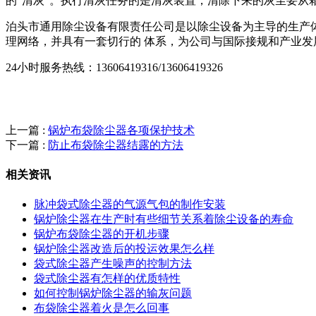
的“清灰”。执行清灰任务的是清灰装置，清除下来的灰尘要从
泊头市通用除尘设备有限责任公司是以除尘设备为主导的生产体
理网络，并具有一套切行的 体系，为公司与国际接规和产业发
24小时服务热线：13606419316/13606419326
上一篇 :
锅炉布袋除尘器各项保护技术
下一篇 :
防止布袋除尘器结露的方法
相关资讯
脉冲袋式除尘器的气源气包的制作安装
锅炉除尘器在生产时有些细节关系着除尘设备的寿命
锅炉布袋除尘器的开机步骤
锅炉除尘器改造后的投运效果怎么样
袋式除尘器产生噪声的控制方法
袋式除尘器有怎样的优质特性
如何控制锅炉除尘器的输灰问题
布袋除尘器着火是怎么回事