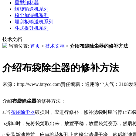
星型卸料器
螺旋输送机系列
粉尘加湿机系列
埋刮板输送机系列
斗式提升机系列
技术文档
当前位置:
首页
>
技术文档
>
介绍布袋除尘器的修补方法
介绍布袋除尘器的修补方法
来源：http://www.bttycc.com
责任编辑：通用除尘
人气：
3108
发表
介绍
布袋除尘器
的修补方法：
a.当
布袋除尘器
破损时，应进行修补，修补滤袋时应当停止布
b.拆卸时，先将袋笼取出来，放置平稳，放置袋笼变形，然后
c.安装新滤袋前，应当将花板孔上的粉尘清理干净，然后将