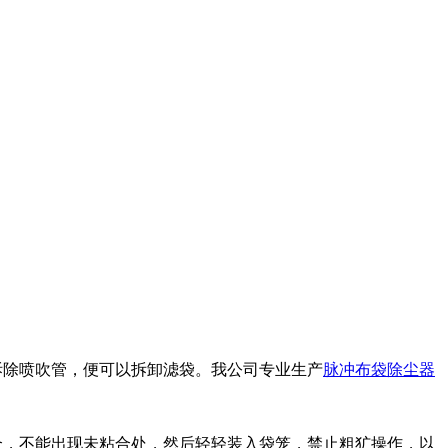
拆除喷吹管，便可以拆卸滤袋。我公司专业生产
脉冲布袋除尘器
合，不能出现未粘合处，然后轻轻装入袋笼，禁止粗犷操作，以