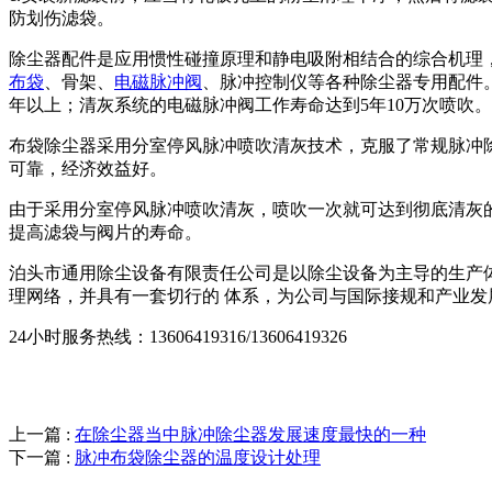
防划伤滤袋。
除尘器配件是应用惯性碰撞原理和静电吸附相结合的综合机理
布袋
、骨架、
电磁脉冲阀
、脉冲控制仪等各种除尘器专用配件。
年以上；清灰系统的电磁脉冲阀工作寿命达到5年10万次喷吹
布袋除尘器采用分室停风脉冲喷吹清灰技术，克服了常规脉冲
可靠，经济效益好。
由于采用分室停风脉冲喷吹清灰，喷吹一次就可达到彻底清灰
提高滤袋与阀片的寿命。
泊头市通用除尘设备有限责任公司是以除尘设备为主导的生产体
理网络，并具有一套切行的 体系，为公司与国际接规和产业发
24小时服务热线：13606419316/13606419326
上一篇 :
在除尘器当中脉冲除尘器发展速度最快的一种
下一篇 :
脉冲布袋除尘器的温度设计处理