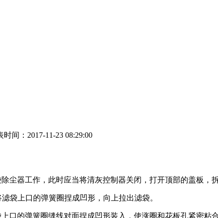
时间：2017-11-23 08:29:00
袋除尘器工作，此时应当将清灰控制器关闭，打开顶部的盖板，
将滤袋上口的弹簧圈捏成凹形，向上拉出滤袋。
滤袋上口的弹簧圈缝线对面捏成凹形装入，使涨圈和花板孔紧密粘