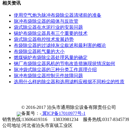
相关资讯
使用空气炮为脉冲布袋除尘器清堵前的准备
脉冲布袋除尘器的箱体与反吹管
袋式除尘器在水泥行业的安装问题
锅炉布袋除尘器具有三个重要的技术
袋式除尘器电控技术发展趋势
布袋除尘器的过滤掉灰尘叙述和最利害的概论
布袋除尘器耗气量的大小
燃煤锅炉布袋除尘器处理风量的确定
钢厂布袋除尘器风机的节电改造措施现状情况如何
脉冲袋式除尘器的三种分类工作原理介绍
脉冲布袋除尘器控制元件故障问题
选用什么样的除尘器和选用滤料应根据不同粉尘的性质
© 2016-2017 泊头市通用除尘设备有限责任公司
备案号：-
冀ICP备17010977号-1
销售热线:13606419316 13833981234 服务热线:0317-834573
公司地址:河北省泊头市富镇工业区