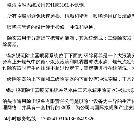
浆液喷淋系统采用PPH或316L不锈钢。
所有喷嘴能避免快速磨损、结垢和堵塞，喷嘴选用优质螺旋型喷
喷嘴与管道的设计便于检修，冲洗和更换。
除雾器用于分离烟气携带的液滴，其系统组成：二级除雾器，
除雾器。
锅炉脱硫除尘器喷雾系统位于下面的 级除雾器是一个大液滴
分离上升烟气中的微小浆液液滴和除雾器冲洗水滴。烟气流经
过除雾器时产生的压降不超过设定值，需定期进行在线清洗。
一级除雾器的上下面和二级除雾器的下面设有冲洗喷嘴，正常
锅炉脱硫除尘器喷雾系统冲洗水由工艺水箱用除雾器冲洗水泵
泊头市通用除尘设备有限责任公司是以除尘设备为主导的生产体
理网络，并具有一套切行的 体系，为公司与国际接规和产业发
24小时服务热线：13606419316/13606419326