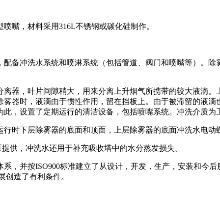
嘴，材料采用316L不锈钢或碳化硅制作。
配备冲洗水系统和喷淋系统（包括管道、阀门和喷嘴等）。除
分离器，叶片间隙稍大，用来分离上升烟气所携带的较大液滴。
除雾器时，液滴由于惯性作用，留在挡板上。由于被滞留的液滴
为此，设置了定期运行的清洁设备，包括喷嘴系统。冲洗介质为
运行时下层除雾器的底面和顶面，上层除雾器的底面冲洗水电动
提供，冲洗水还用于补充吸收塔中的水分蒸发损失。
系，并按ISO900标准建立了从设计，开发，生产，安装和今后
展创造了有利条件。