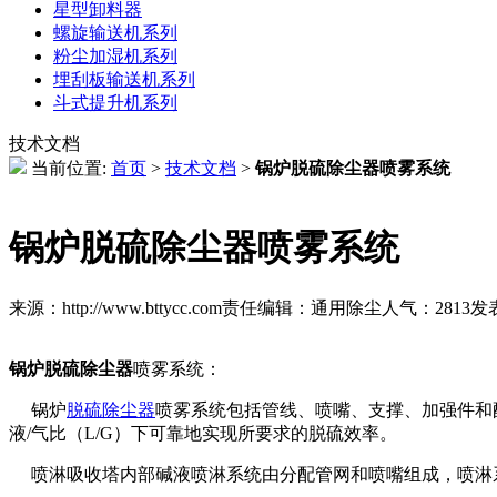
星型卸料器
螺旋输送机系列
粉尘加湿机系列
埋刮板输送机系列
斗式提升机系列
技术文档
当前位置:
首页
>
技术文档
>
锅炉脱硫除尘器喷雾系统
锅炉脱硫除尘器喷雾系统
来源：http://www.bttycc.com
责任编辑：通用除尘
人气：
2813
发表
锅炉脱硫除尘器
喷雾系统：
锅炉
脱硫除尘器
喷雾系统包括管线、喷嘴、支撑、加强件和
液/气比（L/G）下可靠地实现所要求的脱硫效率。
喷淋吸收塔内部碱液喷淋系统由分配管网和喷嘴组成，喷淋系